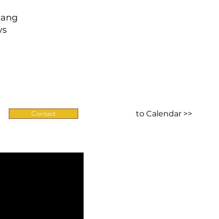
Zang
ys
Contact
to Calendar >>