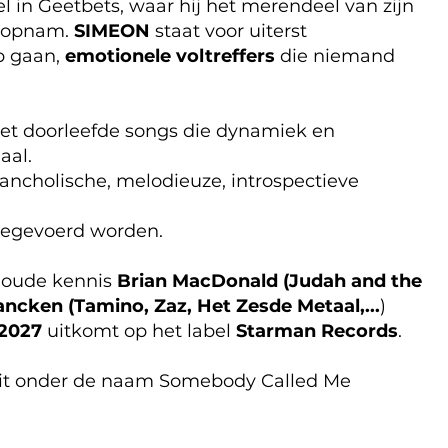
el in Geetbets, waar hij het merendeel van zijn
n opnam.
SIMEON
staat voor uiterst
ep gaan,
emotionele voltreffers
die niemand
et doorleefde songs die dynamiek en
aal.
ncholische, melodieuze, introspectieve
meegevoerd worden.
n oude kennis
Brian MacDonald (Judah and the
ancken (Tamino, Zaz, Het Zesde Metaal,...
)
 2027
uitkomt op het label
Starman Records
.
 uit onder de naam Somebody Called Me