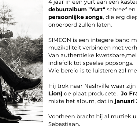
4 jaar in een yurt aan een kaste
debuutalbum "Yurt"
schreef e
persoonlijke songs
, die erg di
onberoerd zullen laten.
SIMEON
is een integere band m
muzikaliteit verbinden met verh
Van authentieke kwetsbare,mela
indiefolk tot speelse popsongs.
Wie bereid is te luisteren zal 
Hij trok naar Nashville waar zij
Lion)
de plaat producete.
Jo Fr
mixte het album, dat in
januari
Voorheen bracht hij al muziek
Sebastiaan.